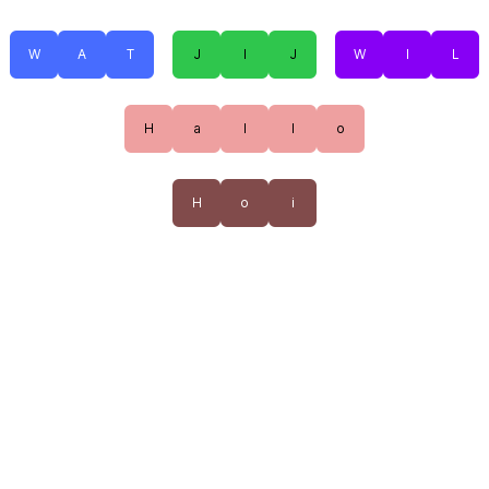
W
A
T
J
I
J
W
I
L
H
a
l
l
o
H
o
i